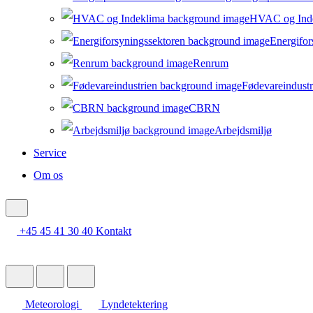
HVAC og Ind
Energifor
Renrum
Fødevareindustr
CBRN
Arbejdsmiljø
Service
Om os
+45 45 41 30 40
Kontakt
Meteorologi
Lyndetektering