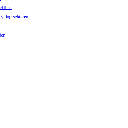
eklima
syningssektoren
ien