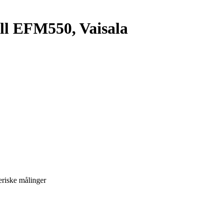
ll EFM550, Vaisala
riske målinger