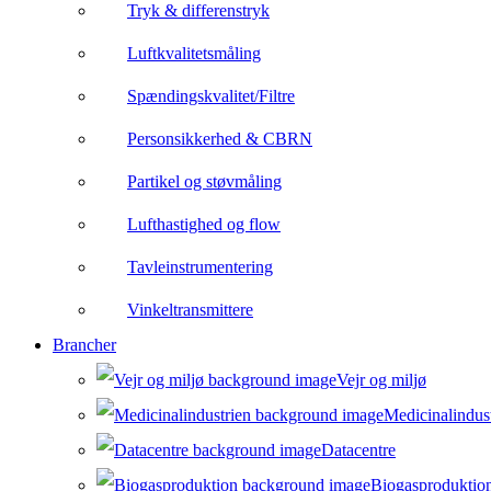
Tryk & differenstryk
Luftkvalitetsmåling
Spændingskvalitet/Filtre
Personsikkerhed & CBRN
Partikel og støvmåling
Lufthastighed og flow
Tavleinstrumentering
Vinkeltransmittere
Brancher
Vejr og miljø
Medicinalindus
Datacentre
Biogasproduktio