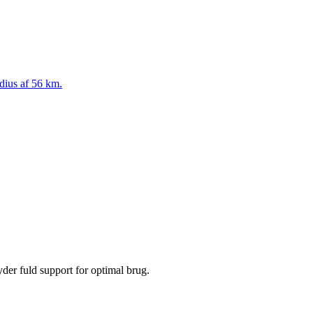
adius af 56 km.
yder fuld support for optimal brug.