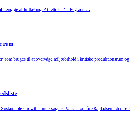
fhængige af luftkøling. At rette en ‘halv grads’…
re rum
r, som bruges til at overvåge miljøforhold i kritiske produktionsrum 
dsliste
Sustainable Growth” undersøgelse Vaisala opnår 38. pladsen i den fø