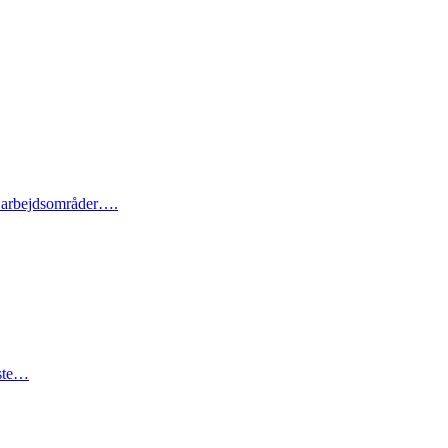
og arbejdsområder….
rste…