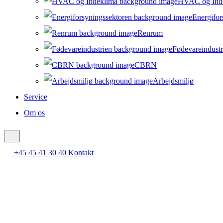
HVAC og Ind
Energifor
Renrum
Fødevareindustr
CBRN
Arbejdsmiljø
Service
Om os
+45 45 41 30 40
Kontakt