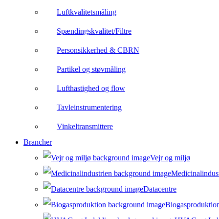
Luftkvalitetsmåling
Spændingskvalitet/Filtre
Personsikkerhed & CBRN
Partikel og støvmåling
Lufthastighed og flow
Tavleinstrumentering
Vinkeltransmittere
Brancher
Vejr og miljø
Medicinalindus
Datacentre
Biogasproduktio