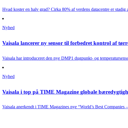
Hvad koster en halv grad? Cirka 80% af verdens datacentre er stadig a
Nyhed
Vaisala lancerer ny sensor til forbedret kontrol af tør
Vaisala har introduce­ret den nye DMP1 dugpunkt- og temperatursenso
Nyhed
Vaisala i top på TIME Magazine globale bæredygtighe
Vaisala anerkendt i TIME Magazines nye “World’s Best Companies – 