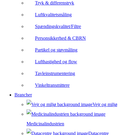
Tryk & differenstryk
Luftkvalitetsmåling
Spændingskvalitet/Filtre
Personsikkerhed & CBRN
Partikel og støvmåling
Lufthastighed og flow
Tavleinstrumentering
Vinkeltransmittere
Brancher
Vejr og miljø
Medicinalindustrien
Datacentre