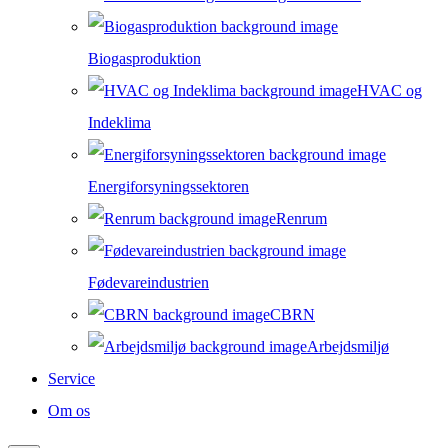
Biogasproduktion
HVAC og
Indeklima
Energiforsyningssektoren
Renrum
Fødevareindustrien
CBRN
Arbejdsmiljø
Service
Om os