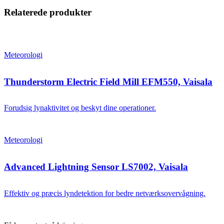
Relaterede produkter
Meteorologi
Thunderstorm Electric Field Mill EFM550, Vaisala
Forudsig lynaktivitet og beskyt dine operationer.
Meteorologi
Advanced Lightning Sensor LS7002, Vaisala
Effektiv og præcis lyndetektion for bedre netværksovervågning.