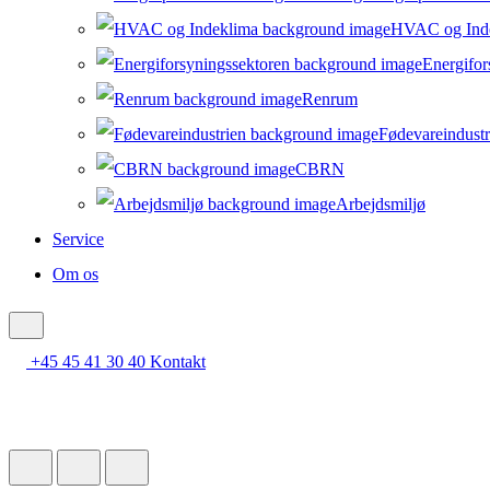
HVAC og Ind
Energifor
Renrum
Fødevareindustr
CBRN
Arbejdsmiljø
Service
Om os
+45 45 41 30 40
Kontakt