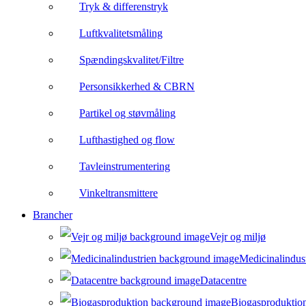
Tryk & differenstryk
Luftkvalitetsmåling
Spændingskvalitet/Filtre
Personsikkerhed & CBRN
Partikel og støvmåling
Lufthastighed og flow
Tavleinstrumentering
Vinkeltransmittere
Brancher
Vejr og miljø
Medicinalindus
Datacentre
Biogasproduktio