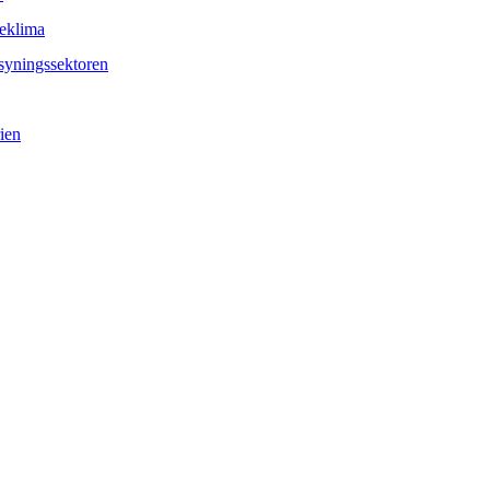
eklima
syningssektoren
ien