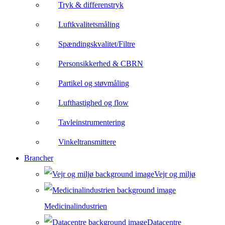
Tryk & differenstryk
Luftkvalitetsmåling
Spændingskvalitet/Filtre
Personsikkerhed & CBRN
Partikel og støvmåling
Lufthastighed og flow
Tavleinstrumentering
Vinkeltransmittere
Brancher
Vejr og miljø
Medicinalindustrien
Datacentre