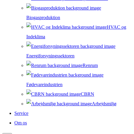
Biogasproduktion
HVAC og
Indeklima
Energiforsyningssektoren
Renrum
Fødevareindustrien
CBRN
Arbejdsmiljø
Service
Om os