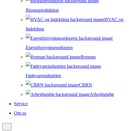
Biogasproduktion
HVAC og
Indeklima
Energiforsyningssektoren
Renrum
Fødevareindustrien
CBRN
Arbejdsmiljø
Service
Om os