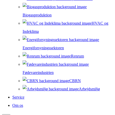
Biogasproduktion
HVAC og
Indeklima
Energiforsyningssektoren
Renrum
Fødevareindustrien
CBRN
Arbejdsmiljø
Service
Om os