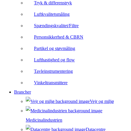
Tryk & differenstryk
Luftkvalitetsmåling
Spændingskvalitet/Filtre
Personsikkerhed & CBRN
Partikel og støvmåling
Lufthastighed og flow
Tavleinstrumentering
Vinkeltransmittere
Brancher
Vejr og miljø
Medicinalindustrien
Datacentre