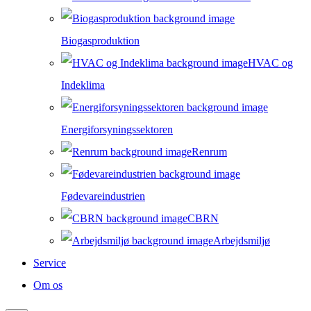
Biogasproduktion
HVAC og
Indeklima
Energiforsyningssektoren
Renrum
Fødevareindustrien
CBRN
Arbejdsmiljø
Service
Om os