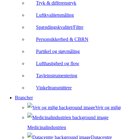
Tryk & differenstryk
Luftkvalitetsmåling
Spændingskvalitet/Filtre
Personsikkerhed & CBRN
Partikel og støvmåling
Lufthastighed og flow
Tavleinstrumentering
Vinkeltransmittere
Brancher
Vejr og miljø
Medicinalindustrien
Datacentre