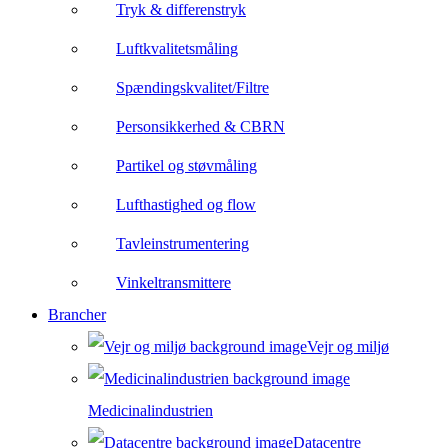
Tryk & differenstryk
Luftkvalitetsmåling
Spændingskvalitet/Filtre
Personsikkerhed & CBRN
Partikel og støvmåling
Lufthastighed og flow
Tavleinstrumentering
Vinkeltransmittere
Brancher
Vejr og miljø
Medicinalindustrien
Datacentre