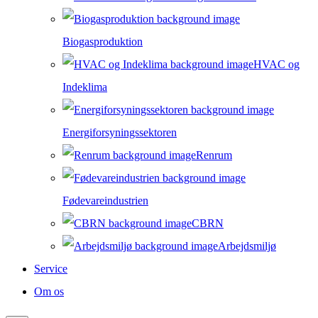
Biogasproduktion
HVAC og
Indeklima
Energiforsyningssektoren
Renrum
Fødevareindustrien
CBRN
Arbejdsmiljø
Service
Om os