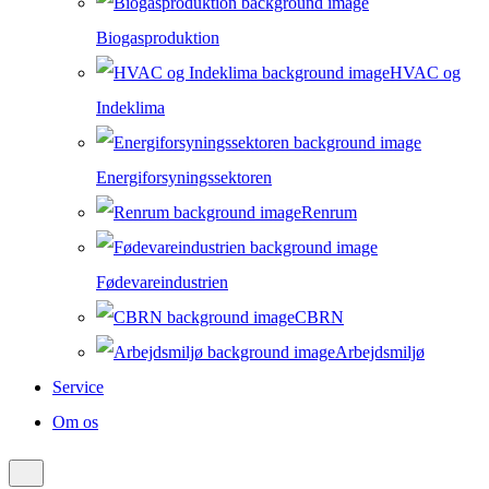
Biogasproduktion
HVAC og
Indeklima
Energiforsyningssektoren
Renrum
Fødevareindustrien
CBRN
Arbejdsmiljø
Service
Om os