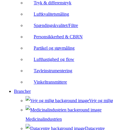
Tryk & differenstryk
Luftkvalitetsmåling
Spændingskvalitet/Filtre
Personsikkerhed & CBRN
Partikel og støvmåling
Lufthastighed og flow
Tavleinstrumentering
Vinkeltransmittere
Brancher
Vejr og miljø
Medicinalindustrien
Datacentre