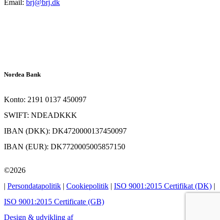
Email:
brj@brj.dk
Nordea Bank
Konto: 2191 0137 450097
SWIFT: NDEADKKK
IBAN (DKK): DK4720000137450097
IBAN (EUR): DK7720005005857150
©2026
|
Persondatapolitik
|
Cookiepolitik
|
ISO 9001:2015 Certifikat (DK)
|
ISO 9001:2015 Certificate (GB)
Design & udvikling af