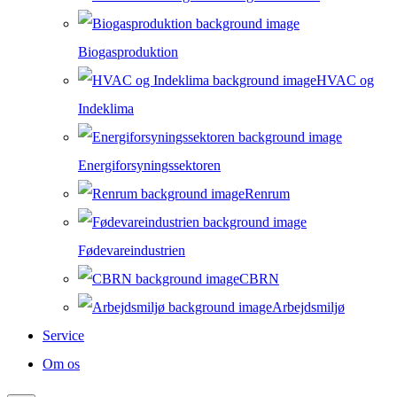
Biogasproduktion
HVAC og
Indeklima
Energiforsyningssektoren
Renrum
Fødevareindustrien
CBRN
Arbejdsmiljø
Service
Om os