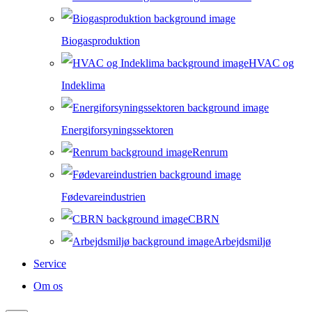
Biogasproduktion
HVAC og
Indeklima
Energiforsyningssektoren
Renrum
Fødevareindustrien
CBRN
Arbejdsmiljø
Service
Om os