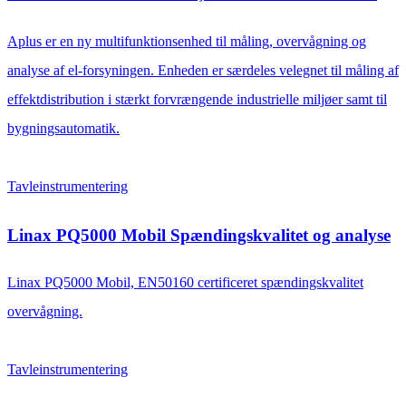
Aplus er en ny multifunktionsenhed til måling, overvågning og
analyse af el-forsyningen. Enheden er særdeles velegnet til måling af
effektdistribution i stærkt forvrængende industrielle miljøer samt til
bygningsautomatik.
Tavleinstrumentering
Linax PQ5000 Mobil Spændingskvalitet og analyse
Linax PQ5000 Mobil, EN50160 certificeret spændingskvalitet
overvågning.
Tavleinstrumentering