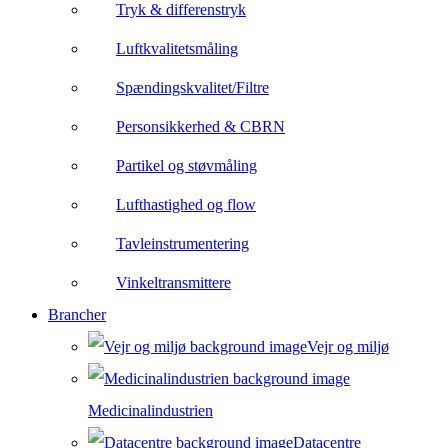
Tryk & differenstryk
Luftkvalitetsmåling
Spændingskvalitet/Filtre
Personsikkerhed & CBRN
Partikel og støvmåling
Lufthastighed og flow
Tavleinstrumentering
Vinkeltransmittere
Brancher
Vejr og miljø
Medicinalindustrien
Datacentre