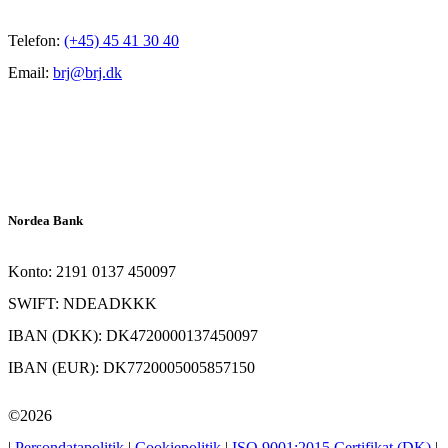
Telefon:
(+45) 45 41 30 40
Email:
brj@brj.dk
Nordea Bank
Konto: 2191 0137 450097
SWIFT: NDEADKKK
IBAN (DKK): DK4720000137450097
IBAN (EUR): DK7720005005857150
©2026
|
Persondatapolitik
|
Cookiepolitik
|
ISO 9001:2015 Certifikat (DK)
|