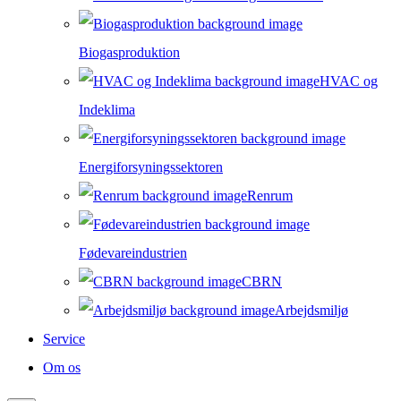
Biogasproduktion
HVAC og
Indeklima
Energiforsyningssektoren
Renrum
Fødevareindustrien
CBRN
Arbejdsmiljø
Service
Om os