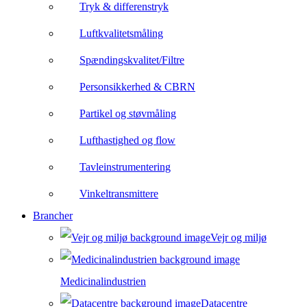
Tryk & differenstryk
Luftkvalitetsmåling
Spændingskvalitet/Filtre
Personsikkerhed & CBRN
Partikel og støvmåling
Lufthastighed og flow
Tavleinstrumentering
Vinkeltransmittere
Brancher
Vejr og miljø
Medicinalindustrien
Datacentre