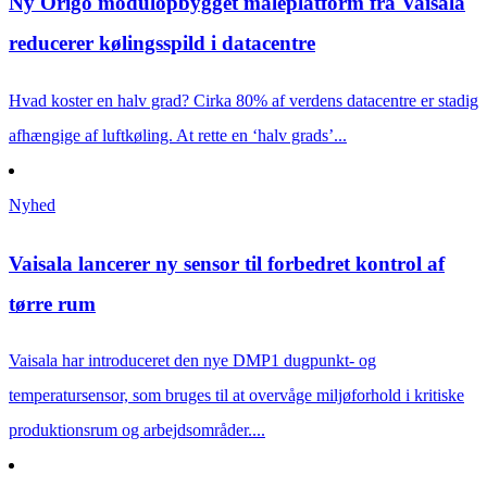
Ny Origo modulopbygget måleplatform fra Vaisala
reducerer kølingsspild i datacentre
Hvad koster en halv grad? Cirka 80% af verdens datacentre er stadig
afhængige af luftkøling. At rette en ‘halv grads’...
Nyhed
Vaisala lancerer ny sensor til forbedret kontrol af
tørre rum
Vaisala har introduce­ret den nye DMP1 dugpunkt- og
temperatursensor, som bruges til at overvåge miljøforhold i kritiske
produktionsrum og arbejdsområder....